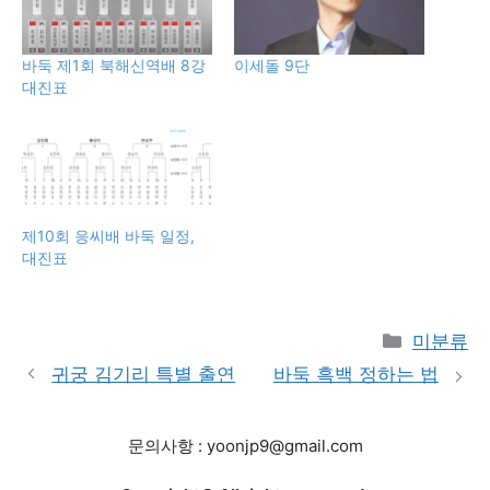
바둑 제1회 북해신역배 8강
이세돌 9단
대진표
제10회 응씨배 바둑 일정,
대진표
Categori
미분류
귀궁 김기리 특별 출연
바둑 흑백 정하는 법
문의사항 : yoonjp9@gmail.com