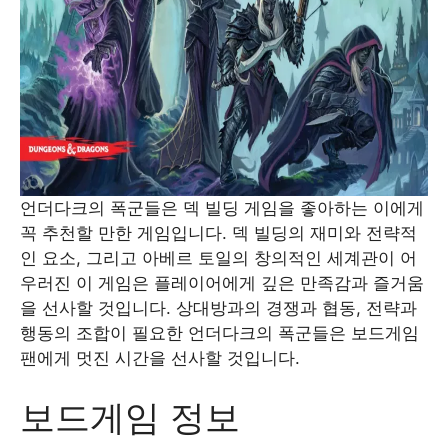
언더다크의 폭군들은 덱 빌딩 게임을 좋아하는 이에게
꼭 추천할 만한 게임입니다. 덱 빌딩의 재미와 전략적
인 요소, 그리고 아베르 토일의 창의적인 세계관이 어
우러진 이 게임은 플레이어에게 깊은 만족감과 즐거움
을 선사할 것입니다. 상대방과의 경쟁과 협동, 전략과
행동의 조합이 필요한 언더다크의 폭군들은 보드게임
팬에게 멋진 시간을 선사할 것입니다.
보드게임 정보