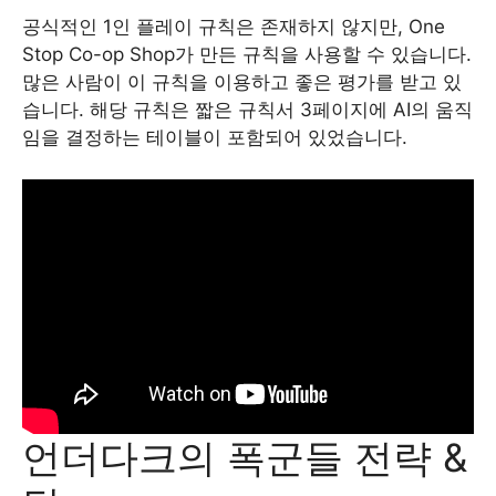
공식적인 1인 플레이 규칙은 존재하지 않지만, One
Stop Co-op Shop가 만든 규칙을 사용할 수 있습니다.
많은 사람이 이 규칙을 이용하고 좋은 평가를 받고 있
습니다. 해당 규칙은 짧은 규칙서 3페이지에 AI의 움직
임을 결정하는 테이블이 포함되어 있었습니다.
언더다크의 폭군들 전략 &