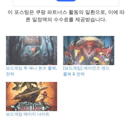
이 포스팅은 쿠팡 파트너스 활동의 일환으로, 이에 따
른 일정액의 수수료를 제공받습니다.
보드게임 투 매니 본즈 룰북,
[보드게임] 에이언즈 엔드
전략
룰북 & 전략
보드게임 메이지 나이트