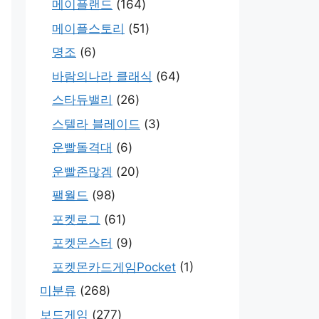
메이플랜드
(164)
메이플스토리
(51)
명조
(6)
바람의나라 클래식
(64)
스타듀밸리
(26)
스텔라 블레이드
(3)
운빨돌격대
(6)
운빨존많겜
(20)
팰월드
(98)
포켓로그
(61)
포켓몬스터
(9)
포켓몬카드게임Pocket
(1)
미분류
(268)
보드게임
(277)