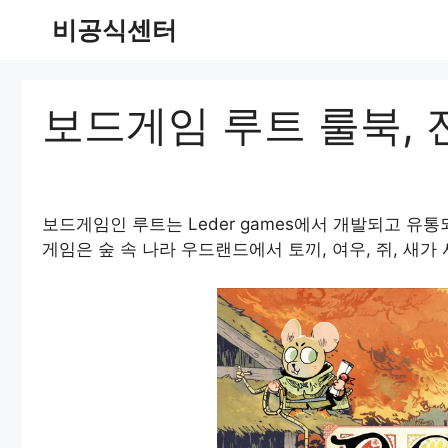
Skip
비공식센터
to
content
보드게임 루트 룰북, 
보드게임인 루트는 Leder games에서 개발되고 유
게임은 숲 속 나라 우드랜드에서 토끼, 여우, 쥐, 새