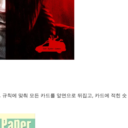
 규칙에 맞춰 모든 카드를 앞면으로 뒤집고, 카드에 적힌 숫