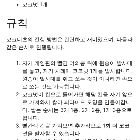
코코넛 1개
규칙
코코너츠의 진행 방법은 간단하고 재미있으며, 다음과
같은 순서로 진행됩니다.
자기 게임판의 빨간 여의봉 뒤에 원숭이 발사대
를 놓고, 자기 차례에 코코넛 1개를 발사합니다.
원숭이 발사대를 쥐고 쏘는 것이 아니라면 손으
로 쏘는 것도 가능합니다.
코코넛이 컵으로 들어가면 해당 컵을 자기 앞으
로 가져와서 쌓아 피라미드 모양을 만들어갑니
다. 쌓는 순서는 3개 1층, 2개 2층, 1개 3층으로
됩니다.
빨간색 컵을 가져오면 추가적으로 1회 더 코코
넛을 발사할 수 있습니다.