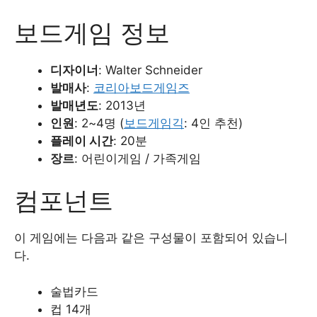
보드게임 정보
디자이너
: Walter Schneider
발매사
:
코리아보드게임즈
발매년도
: 2013년
인원
: 2~4명 (
보드게임긱
: 4인 추천)
플레이 시간
: 20분
장르
: 어린이게임 / 가족게임
컴포넌트
이 게임에는 다음과 같은 구성물이 포함되어 있습니
다.
술법카드
컵 14개