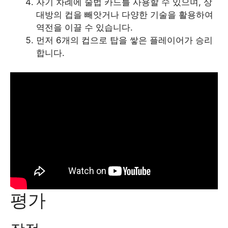
자기 차례에 술법 카드를 사용할 수 있으며, 상
대방의 컵을 빼앗거나 다양한 기술을 활용하여
역전을 이끌 수 있습니다.
먼저 6개의 컵으로 탑을 쌓은 플레이어가 승리
합니다.
평가