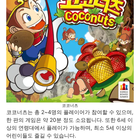
코코너츠
코코너츠는 총 2~4명의 플레이어가 참여할 수 있으며,
한 판의 게임은 약 20분 정도 소요됩니다. 또한 6세 이
상의 연령대에서 플레이가 가능하며, 최소 5세 이상의
어린이들도 즐길 수 있습니다.