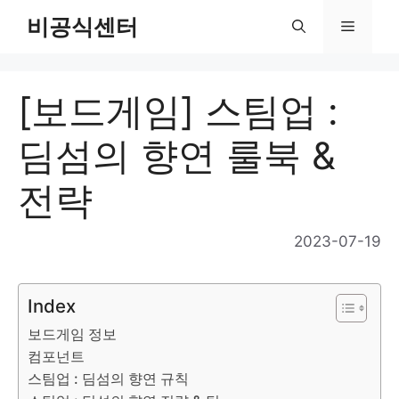
Skip
비공식센터
Menu
to
content
[보드게임] 스팀업 :
딤섬의 향연 룰북 &
전략
2023-07-19
Index
보드게임 정보
컴포넌트
스팀업 : 딤섬의 향연 규칙