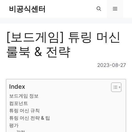
Skip
비공식센터
Menu
to
content
[보드게임] 튜링 머신
룰북 & 전략
2023-08-27
Index
보드게임 정보
컴포넌트
튜링 머신 규칙
튜링 머신 전략 & 팁
평가