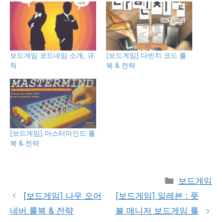
보드게임 코드네임 소개, 규
[보드게임] 다빈치 코드 룰
칙
북 & 전략
[보드게임] 마스터마인드 룰
북 & 전략
Categories
보드게임
[보드게임] 나우 오어
[보드게임] 일레븐 : 풋
네버 룰북 & 전략
볼 매니저 보드게임 룰