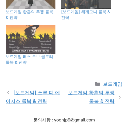
보드게임 황혼의 투쟁 룰북
[보드게임] 헤게모니 룰북 &
& 전략
전략
보드게임 패스 오브 글로리
룰북 & 전략
Categories
보드게임
[보드게임] 쓰루 디 에
보드게임 황혼의 투쟁
이지스 룰북 & 전략
룰북 & 전략
문의사항 : yoonjp9@gmail.com