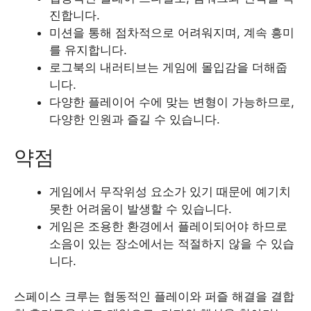
진합니다.
미션을 통해 점차적으로 어려워지며, 계속 흥미
를 유지합니다.
로그북의 내러티브는 게임에 몰입감을 더해줍
니다.
다양한 플레이어 수에 맞는 변형이 가능하므로,
다양한 인원과 즐길 수 있습니다.
약점
게임에서 무작위성 요소가 있기 때문에 예기치
못한 어려움이 발생할 수 있습니다.
게임은 조용한 환경에서 플레이되어야 하므로
소음이 있는 장소에서는 적절하지 않을 수 있습
니다.
스페이스 크루는 협동적인 플레이와 퍼즐 해결을 결합