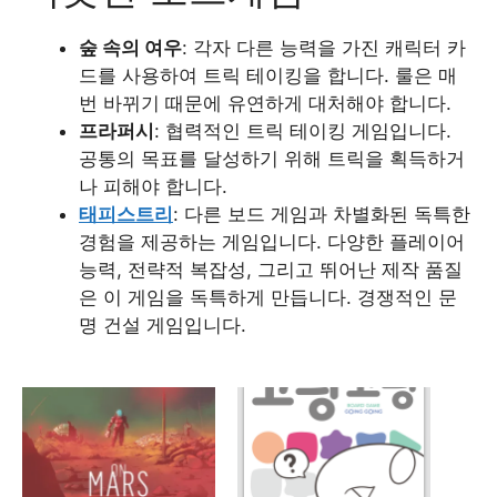
숲 속의 여우
: 각자 다른 능력을 가진 캐릭터 카
드를 사용하여 트릭 테이킹을 합니다. 룰은 매
번 바뀌기 때문에 유연하게 대처해야 합니다.
프라퍼시
: 협력적인 트릭 테이킹 게임입니다.
공통의 목표를 달성하기 위해 트릭을 획득하거
나 피해야 합니다.
태피스트리
: 다른 보드 게임과 차별화된 독특한
경험을 제공하는 게임입니다. 다양한 플레이어
능력, 전략적 복잡성, 그리고 뛰어난 제작 품질
은 이 게임을 독특하게 만듭니다. 경쟁적인 문
명 건설 게임입니다.