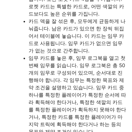
로켓 카드는 특별한 카드로, 어떤 색깔의 카
드보다도 높은 순위를 가집니다.
카드 덱을 잘 섞은 후, 모두에게 균등하게 나
눠줍니다. 남은 카드가 있으면 한 장씩 뒤집
어서 테이블에 놓습니다. 이 카드는 임무 카
드로 사용됩니다. 임무 카드가 없으면 임무
가 없는 것으로 간주합니다.
임무 카드를 놓은 후, 임무 로그북을 열고 첫
번째 임무를 읽습니다. 임무 로그북은 총 50
개의 임무로 구성되어 있으며, 순서대로 진
행해야 합니다. 각 임무는 특정한 목표와 제
약 조건을 설명하고 있습니다. 임무 카드 중
하나를 특정한 플레이어가 특정한 순서에 따
라 획득해야 한다거나, 특정한 색깔의 카드
를 특정한 플레이어가 획득하지 못해야 한다
거나, 특정한 카드를 특정한 플레이어가 마
지막 트릭에 획득해야 한다거나 하는 등의
목표와 제약 조건이 있습니다.