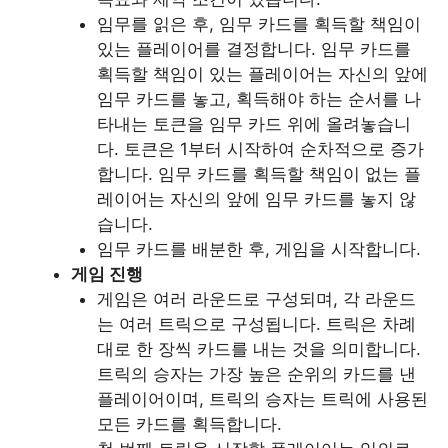
임무를 읽은 후, 임무 카드를 획득할 책임이
있는 플레이어를 결정합니다. 임무 카드를
획득할 책임이 있는 플레이어는 자신의 앞에
임무 카드를 놓고, 획득해야 하는 순서를 나
타내는 토큰을 임무 카드 위에 올려놓습니
다. 토큰은 1부터 시작하여 순차적으로 증가
합니다. 임무 카드를 획득할 책임이 없는 플
레이어는 자신의 앞에 임무 카드를 놓지 않
습니다.
임무 카드를 배분한 후, 게임을 시작합니다.
게임 진행
게임은 여러 라운드로 구성되며, 각 라운드
는 여러 트릭으로 구성됩니다. 트릭은 차례
대로 한 장씩 카드를 내는 것을 의미합니다.
트릭의 승자는 가장 높은 순위의 카드를 낸
플레이어이며, 트릭의 승자는 트릭에 사용된
모든 카드를 획득합니다.