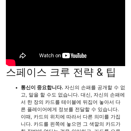
스페이스 크루 전략 & 팁
통신이 중요합니다.
자신의 손패를 공개할 수 없
고, 말을 할 수도 없습니다. 대신, 자신의 손패에
서 한 장의 카드를 테이블에 뒤집어 놓아서 다
른 플레이어에게 정보를 전달할 수 있습니다.
이때, 카드의 위치에 따라서 다른 의미를 가집
니다. 카드를 왼쪽에 놓으면 그 색깔의 카드가