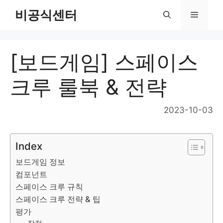
Skip
비공식센터
Menu
to
content
[보드게임] 스페이스
크루 룰북 & 전략
2023-10-03
Index
보드게임 정보
컴포넌트
스페이스 크루 규칙
스페이스 크루 전략 & 팁
평가