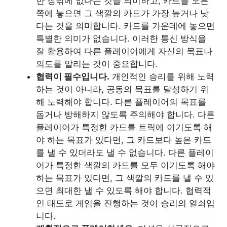
한 장밖에 없다는 것을 의미하고, 카드를 오른
쪽에 놓으면 그 색깔의 카드가 가장 높거나 낮
다는 것을 의미합니다. 카드를 가운데에 놓으면
특별한 의미가 없습니다. 이러한 통신 방식을
잘 활용하여 다른 플레이어에게 자신의 목표나
의도를 알리는 것이 중요합니다.
협력이 필수입니다.
개인적인 승리를 위해 노력
하는 것이 아니라, 공동의 목표를 달성하기 위
해 노력해야 합니다. 다른 플레이어의 목표를
돕거나 방해하지 않도록 주의해야 합니다. 다른
플레이어가 특정한 카드를 트릭에 이기도록 해
야 하는 목표가 있다면, 그 카드보다 높은 카드
를 낼 수 있더라도 낼 수 없습니다. 다른 플레이
어가 특정한 색깔의 카드를 모두 이기도록 해야
하는 목표가 있다면, 그 색깔의 카드를 낼 수 있
으면 최대한 낼 수 있도록 해야 합니다. 협력적
인 태도로 게임을 진행하는 것이 승리의 열쇠입
니다.