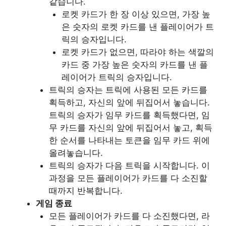
같습니다.
로켓 카드가 한 장 이상 있으면, 가장 높
은 숫자의 로켓 카드를 낸 플레이어가 트
릭의 승자입니다.
로켓 카드가 없으면, 따라야 하는 색깔의
카드 중 가장 높은 숫자의 카드를 낸 플
레이어가 트릭의 승자입니다.
트릭의 승자는 트릭에 사용된 모든 카드를
획득하고, 자신의 앞에 뒤집어서 놓습니다.
트릭의 승자가 임무 카드를 획득했다면, 임
무 카드를 자신의 앞에 뒤집어서 놓고, 획득
한 순서를 나타내는 토큰을 임무 카드 위에
올려놓습니다.
트릭의 승자가 다음 트릭을 시작합니다. 이
과정을 모든 플레이어가 카드를 다 소진할
때까지 반복합니다.
게임 종료
모든 플레이어가 카드를 다 소진했다면, 라