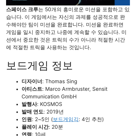
스페이스 크루
는 50개의 흥미로운 미션을 포함하고 있
습니다. 이 게임에서는 자신의 과제를 성공적으로 완
수해야만 팀이 미션을 완료합니다. 미션을 완료하면
게임을 일시 중지하고 나중에 계속할 수 있습니다. 미
션에서 중요한 것은 트릭의 수가 아니라 적절한 시간
에 적절한 트릭을 사용하는 것입니다.
보드게임 정보
디자이너
: Thomas Sing
아티스트
: Marco Armbruster, Sensit
Communication GmbH
발행사
: KOSMOS
발매 연도
: 2019년
인원
: 2~5인 (
보드게임긱
: 4인 추천)
플레이 시간
: 20분
연령
: 10세