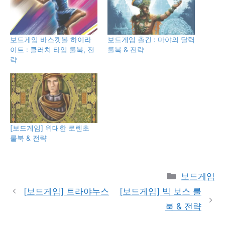
보드게임 바스켓볼 하이라
보드게임 촐킨 : 마야의 달력
이트 : 클러치 타임 룰북, 전
룰북 & 전략
략
[보드게임] 위대한 로렌초
룰북 & 전략
Categories
보드게임
[보드게임] 트라야누스
[보드게임] 빅 보스 룰
북 & 전략