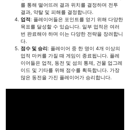
를 통해 떨어뜨려 결과 위치를 결정하며 전투
결과, 약탈 및 피해를 결정합니다.
업적
: 플레이어들은 포인트를 얻기 위해 다양한
목표를 달성할 수 있습니다. 일부 업적은 여러
번 완료해야 하며 이는 다양한 전략을 장려합니
다.
점수 및 승리
: 플레이어 중 한 명이 4개 이상의
업적 마커를 가질 때 게임이 종료됩니다. 플레
이어들은 업적, 동전 및 섬의 통제, 건물 업그레
이드 및 기타를 위해 점수를 획득합니다. 가장
많은 동전을 가진 플레이어가 승리합니다.