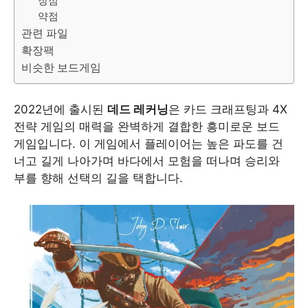
장점
약점
관련 파일
확장팩
비슷한 보드게임
2022년에 출시된
데드 레커닝
은 카드 크래프팅과 4X
전략 게임의 매력을 완벽하게 결합한 흥미로운 보드
게임입니다. 이 게임에서 플레이어는 높은 파도를 건
너고 길게 나아가며 바다에서 모험을 떠나며 승리와
부를 향해 선택의 길을 택합니다.