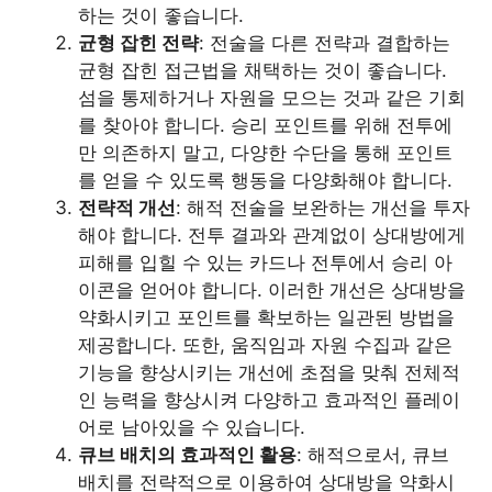
하는 것이 좋습니다.
균형 잡힌 전략
: 전술을 다른 전략과 결합하는
균형 잡힌 접근법을 채택하는 것이 좋습니다.
섬을 통제하거나 자원을 모으는 것과 같은 기회
를 찾아야 합니다. 승리 포인트를 위해 전투에
만 의존하지 말고, 다양한 수단을 통해 포인트
를 얻을 수 있도록 행동을 다양화해야 합니다.
전략적 개선
: 해적 전술을 보완하는 개선을 투자
해야 합니다. 전투 결과와 관계없이 상대방에게
피해를 입힐 수 있는 카드나 전투에서 승리 아
이콘을 얻어야 합니다. 이러한 개선은 상대방을
약화시키고 포인트를 확보하는 일관된 방법을
제공합니다. 또한, 움직임과 자원 수집과 같은
기능을 향상시키는 개선에 초점을 맞춰 전체적
인 능력을 향상시켜 다양하고 효과적인 플레이
어로 남아있을 수 있습니다.
큐브 배치의 효과적인 활용
: 해적으로서, 큐브
배치를 전략적으로 이용하여 상대방을 약화시