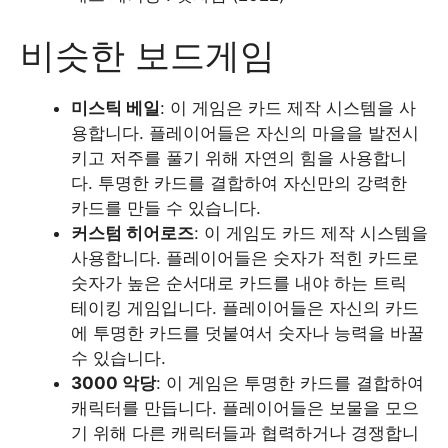
비슷한 보드게임
미스틱 베일
: 이 게임은 카드 제작 시스템을 사
용합니다. 플레이어들은 자신의 마을을 발전시
키고 저주를 풀기 위해 자연의 힘을 사용합니
다. 투명한 카드를 결합하여 자신만의 강력한
카드를 만들 수 있습니다.
커스텀 히어로즈
: 이 게임도 카드 제작 시스템을
사용합니다. 플레이어들은 숫자가 적힌 카드로
숫자가 높은 순서대로 카드를 내야 하는 트릭
테이킹 게임입니다. 플레이어들은 자신의 카드
에 투명한 카드를 덧붙여서 숫자나 능력을 바꿀
수 있습니다.
3000 악당
: 이 게임은 투명한 카드를 결합하여
캐릭터를 만듭니다. 플레이어들은 보물을 모으
기 위해 다른 캐릭터들과 협력하거나 경쟁합니