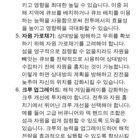
키고 영향을 최대한 높일 수 있습니다. 이중 피
해 지역에 큐브를 배치하거나 큐브 배치를 이용
하는 능력을 사용함으로써 전투에서의 효율성
을 높이고 영향력을 극대화할 수 있습니다.
자원 가로채기
: 상대방을 방해하고 우위를 확보
하기 위해 자원 가로채기를 고려해야 합니다.
섬을 영구적으로 점령할 수 없을지라도 자원을
빼앗는 큐브를 전략적으로 사용하여 상대방이
수집하기 전에 자원을 훔치는 것이 가능합니다.
이렇게 하면 상대방의 계획을 방해하고 진전을
늦추며 자신의 위치를 강화시킬 수 있습니다.
크루 업그레이드
: 해적 게임플레이를 강화하는
크루 개선에 투자해야 합니다. 전투와 자원 훔
치기에서 뛰어난 크루 개선을 선택해야 합니다.
예를 들어 고급 버큐니어와 덱 핸드의 조합은
섬과 자원을 쉽게 점령할 수 있도록 도와줄 수
있습니다. 크루의 능력을 업그레이드하여 해적
전략을 효과적으로 실행할 수 있도록 향상시킬