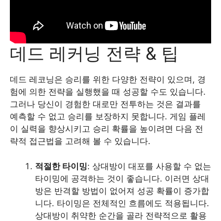
데드 레커닝 전략 & 팁
데드 레코닝은 승리를 위한 다양한 전략이 있으며, 경
험에 의한 전략을 실행했을 때 성공할 수도 있습니다.
그러나 당신이 경험한 대로만 전투하는 것은 결과를
예측할 수 없고 승리를 보장하지 못합니다. 게임 플레
이 실력을 향상시키고 승리 확률을 높이려면 다음 전
략적 접근법을 고려해 볼 수 있습니다.
적절한 타이밍
: 상대방이 대포를 사용할 수 없는
타이밍에 공격하는 것이 좋습니다. 이러면 상대
방은 반격할 방법이 없어져 성공 확률이 증가합
니다. 타이밍은 전체적인 흐름에도 적용됩니다.
상대방이 취약한 순간을 골라 전략적으로 활용