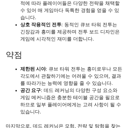
적에 따라 플레이어들은 다양한 전략을 채택할
수 있어 매 게임마다 독특한 경험을 얻을 수 있
습니다.
상호 작용적인 전투
: 동적인 큐브 타워 전투는
긴장감과 흥미를 제공하며 전투 보드 디자인은
게임에 시각적인 재미를 더합니다.
약점
제한된 시야
: 큐브 타워 전투는 흥미로우나 모든
각도에서 관찰하기에는 어려울 수 있으며, 결과
를 따라가는 능력에 영향을 줄 수 있습니다.
공간 요구
: 데드 레커닝의 다양한 구성 요소와
게임 메커니즘은 충분한 테이블 공간을 필요로
하므로 일부 플레이어에게는 고려 사항이 될 수
있습니다.
마지막으로, 데드 레커닝은 모험, 전략 및 탐험을 찾는