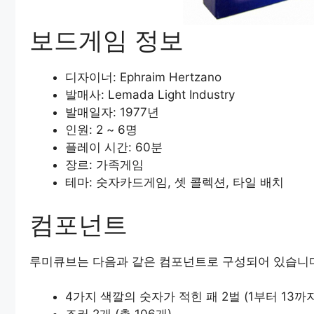
보드게임 정보
디자이너: Ephraim Hertzano
발매사: Lemada Light Industry
발매일자: 1977년
인원: 2 ~ 6명
플레이 시간: 60분
장르: 가족게임
테마: 숫자카드게임, 셋 콜렉션, 타일 배치
컴포넌트
루미큐브는 다음과 같은 컴포넌트로 구성되어 있습니
4가지 색깔의 숫자가 적힌 패 2벌 (1부터 13까