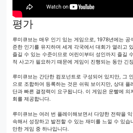
평가
루미큐브는 매우 인기 있는 게임으로, 1978년에는 
준한 인기를 유지하며 세계 각국에서 대회가 열리고 있
즐길 수 있는 수준이므로 어린이부터 성인까지 즐길 
적 사고가 필요하기 때문에 게임이 진행되는 동안 긴장
루미큐브는 간단한 컴포넌트로 구성되어 있지만, 그 안
으로 조합하여 등록하는 것은 쉬워 보이지만, 상대 플
단과 빠른 결정력이 요구됩니다. 이 게임은 운빨에 의
회를 제공합니다.
루미큐브는 여러 번 플레이해보면서 다양한 전략을 익
속해서 성장하고 발전할 수 있는 재미를 느낄 수 있
만한 게임 중 하나입니다.