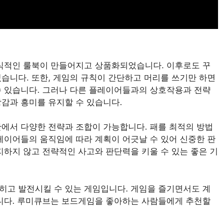
공식적인 룰북이 만들어지고 상품화되었습니다. 이후로도 꾸
습니다. 또한, 게임의 규칙이 간단하고 머리를 쓰기만 하면
수 있습니다. 그러나 다른 플레이어들과의 상호작용과 전략
감과 흥미를 유지할 수 있습니다.
에서 다양한 전략과 조합이 가능합니다. 패를 최적의 방법
레이어들의 움직임에 따라 계획이 어긋날 수 있어 신중한 판
지하지 않고 전략적인 사고와 판단력을 키울 수 있는 좋은 기
히고 발전시킬 수 있는 게임입니다. 게임을 즐기면서도 계
습니다. 루미큐브는 보드게임을 좋아하는 사람들에게 추천할