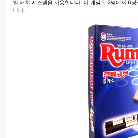
일 배치 시스템을 사용합니다. 이 게임은 2명에서 6명
니다.