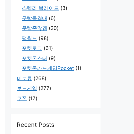
스텔라 블레이드
(3)
운빨돌격대
(6)
운빨존많겜
(20)
팰월드
(98)
포켓로그
(61)
포켓몬스터
(9)
포켓몬카드게임Pocket
(1)
미분류
(268)
보드게임
(277)
쿠폰
(17)
Recent Posts