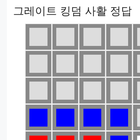
그레이트 킹덤 사활 정답