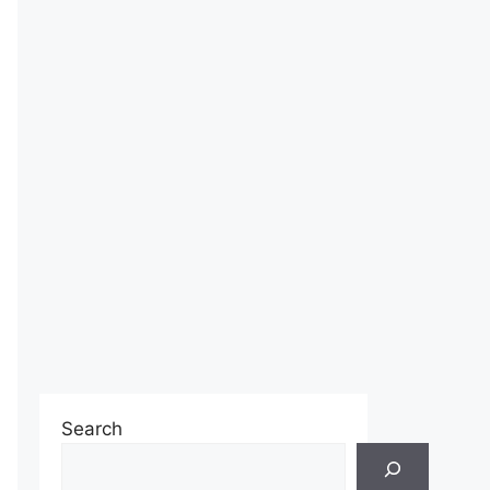
Search