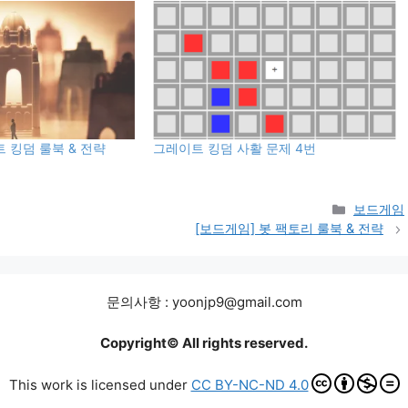
 킹덤 룰북 & 전략
그레이트 킹덤 사활 문제 4번
Categori
보드게임
[보드게임] 봇 팩토리 룰북 & 전략
문의사항 : yoonjp9@gmail.com
Copyright© All rights reserved.
This work is licensed under
CC BY-NC-ND 4.0