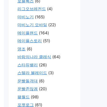
로블록스
(6)
리그오브레전드
(4)
마비노기
(165)
마비노기 모바일
(22)
메이플랜드
(164)
메이플스토리
(51)
명조
(6)
바람의나라 클래식
(64)
스타듀밸리
(26)
스텔라 블레이드
(3)
운빨돌격대
(6)
운빨존많겜
(20)
팰월드
(98)
포켓로그
(61)