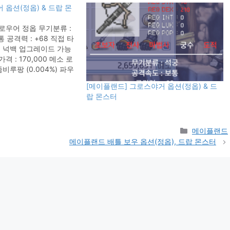
 옵션(정옵) & 드랍 몬
로우어 정옵 무기분류 :
 공격력 : +68 직접 타
로 넉백 업그레이드 가능
가격 : 170,000 메소 로
비루팡 (0.004%) 파우
드 정옵표 보러가기 [메이
[메이플랜드] 그로스야거 옵션(정옵) & 드
리 글에 메이플랜드의 아
랍 몬스터
리되어 있습니다.
Categories
메이플랜드
메이플랜드 배틀 보우 옵션(정옵), 드랍 몬스터