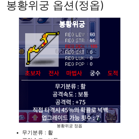
봉황위궁 옵션(정옵)
봉황위궁 정옵
무기분류 : 활