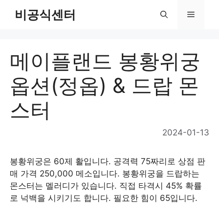
Skip
비공식센터
Menu
to
content
메이플랜드 봉황위궁
옵션(정옵) & 드랍 몬
스터
2024-01-13
봉황위궁은 60제 활입니다. 공격력 75짜리로 상점 판
매 가격 250,000 메소입니다. 봉황위궁을 드랍하는
몬스터는 멜러디가 있습니다. 직접 타격시 45% 확률
로 넉백을 시키기도 합니다. 필요한 힘이 65입니다.