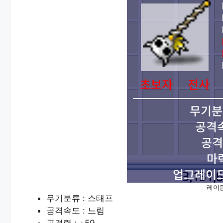
레이든
무기분류 : 스태프
공격속도 : 느림
공격력 : +59