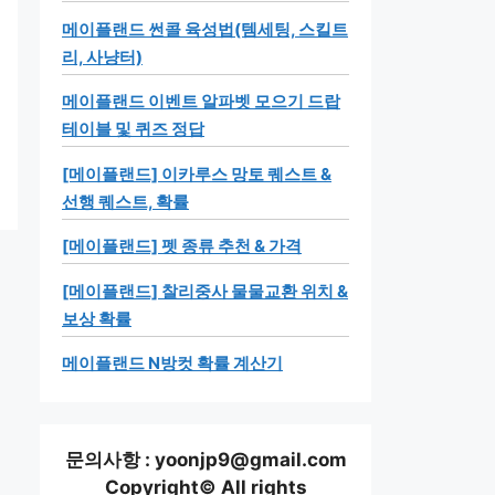
메이플랜드 썬콜 육성법(템세팅, 스킬트
리, 사냥터)
메이플랜드 이벤트 알파벳 모으기 드랍
테이블 및 퀴즈 정답
[메이플랜드] 이카루스 망토 퀘스트 &
선행 퀘스트, 확률
[메이플랜드] 펫 종류 추천 & 가격
[메이플랜드] 찰리중사 물물교환 위치 &
보상 확률
메이플랜드 N방컷 확률 계산기
문의사항 : yoonjp9@gmail.com
Copyright© All rights