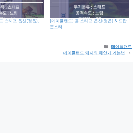
 스태프 옵션(정옵),
[메이플랜드] 홀 스태프 옵션(정옵) & 드랍
몬스터
Categories
메이플랜드
메이플랜드 돼지의 해안가 가는법