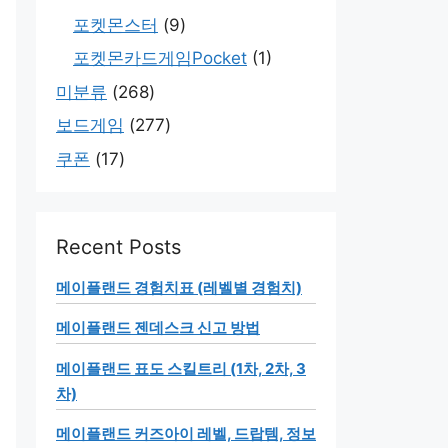
포켓몬스터
(9)
포켓몬카드게임Pocket
(1)
미분류
(268)
보드게임
(277)
쿠폰
(17)
Recent Posts
메이플랜드 경험치표 (레벨별 경험치)
메이플랜드 젠데스크 신고 방법
메이플랜드 표도 스킬트리 (1차, 2차, 3
차)
메이플랜드 커즈아이 레벨, 드랍템, 정보