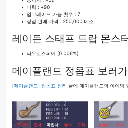
마력 : +90
업그레이드 가능 횟수 : 7
상점 판매 가격 : 250,000 메소
레이든 스태프 드랍 몬스
타우로스피어 (0.006%)
메이플랜드 정옵표 보러
[메이플랜드] 정옵표 정리
글에 메이플랜드의 아이템 