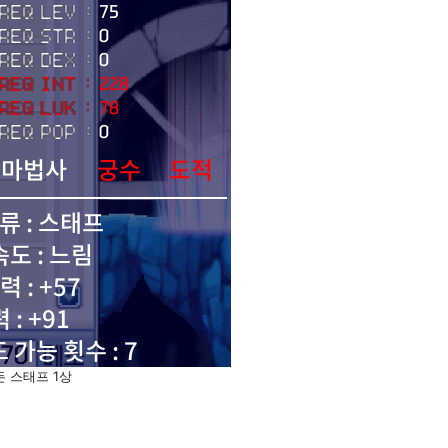
 스태프 1상