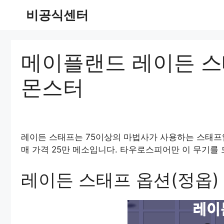
Skip
비공식센터
to
content
메이플랜드 레이든 스태
몬스터
레이든 스태프는 75이상의 마법사가 사용하는 스태프입니다.
매 가격 25만 메소입니다. 타우로스피어만 이 무기를
레이든 스태프 옵션(정옵)