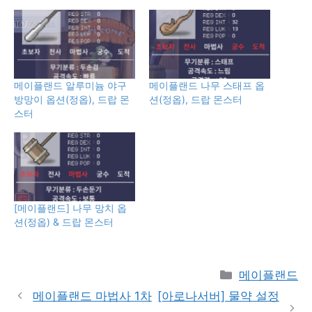
메이플랜드 알루미늄 야구
메이플랜드 나무 스태프 옵
방망이 옵션(정옵), 드랍 몬
션(정옵), 드랍 몬스터
스터
[메이플랜드] 나무 망치 옵
션(정옵) & 드랍 몬스터
Categories
메이플랜드
메이플랜드 마법사 1차
[아로나서버] 물약 설정