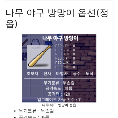
나무 야구 방망이 옵션(정
옵)
나무 야구 방망이 정옵
무기분류 : 두손검
공격속도 : 빠름